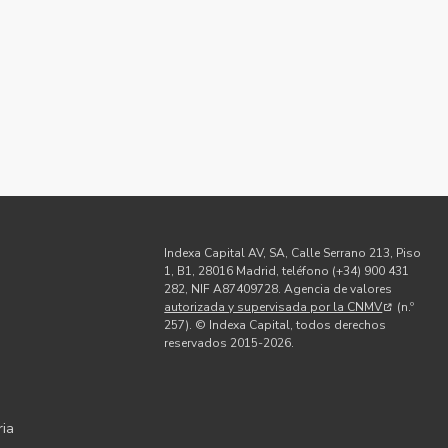
Indexa Capital AV, SA, Calle Serrano 213, Piso
1, B1, 28016 Madrid, teléfono (+34) 900 431
282, NIF A87409728. Agencia de valores
autorizada y supervisada por la CNMV
(n.º
d
257). © Indexa Capital, todos derechos
reservados 2015-2026.
ria