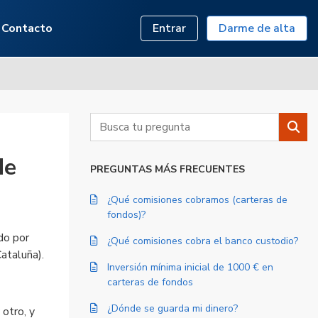
Saltar al contenido principal
Contacto
Entrar
Darme de alta
Buscar
Busc
de
PREGUNTAS MÁS FRECUENTES
¿Qué comisiones cobramos (carteras de
fondos)?
do por
¿Qué comisiones cobra el banco custodio?
ataluña).
Inversión mínima inicial de 1000 € en
carteras de fondos
¿Dónde se guarda mi dinero?
otro, y