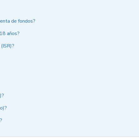
cuenta de fondos?
 18 años?
 (ISR)?
)?
io)?
?