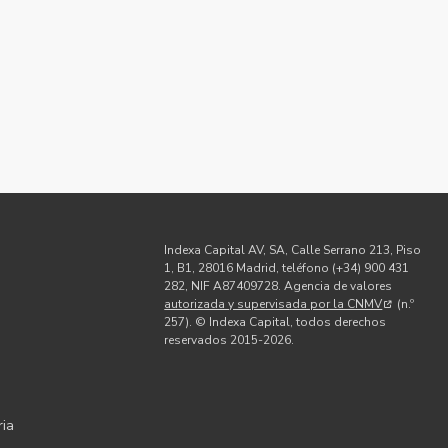
Indexa Capital AV, SA, Calle Serrano 213, Piso
1, B1, 28016 Madrid, teléfono (+34) 900 431
282, NIF A87409728. Agencia de valores
autorizada y supervisada por la CNMV
(n.º
d
257). © Indexa Capital, todos derechos
reservados 2015-2026.
ria