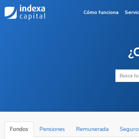
Saltar al contenido principa
Cómo funciona
Servi
¿
Buscar
Fondos
Pensiones
Remunerada
Seguro