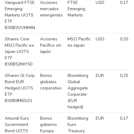
Vanguard FTSE
Acciones
FTSE
USD
0,17 %
Emerging
mercados
Emerging
Markets UCITS
emergentes
Markets
ETF
IE00B3VVMM84
iShares Core
Acciones
MSCI Pacific
USD
0,20 %
MSCI Pacific ex-
Pacífico sin
ex-Japan
Japan UCITS
Japón
ETF
IE00B52MJY50
iShares Gl Corp
Bonos
Bloomberg
EUR
0,25 %
Bond EUR
globales
Global
Hedged UCITS
corporativo
Aggregate
ETF
Corporate
IE00B9M6SJ31
(EUR
hedged)
Amundi Euro
Bonos
Bloomberg
EUR
0,17 %
Government
gobierno
Euro
Bond UCITS
Europa
Treasury