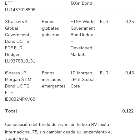
ETF
50bn Bond
LU1437018598
Xtrackers II
Bonos
FTSE World
EUR
0,25 %
Global
globales
Government
Government
gobierno
Bond Index
Bond UCITS
–
ETF EUR
Developed
Hedged
Markets
LU0378818131
iShares J.P.
Bonos
J.P. Morgan
EUR
0,45 %
Morgan $ EM
mercados
EMBI Global
Bond UCITS
emergentes
Core
ETF
IE00B2NPKV68
Total
0,122 %
Composición del fondo de inversión Indexa RV mixta
internacional 75, sin cambiar desde su lanzamiento el
28/05/2019