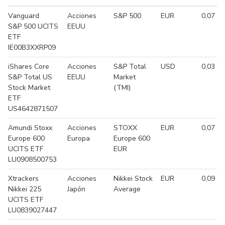
Vanguard
Acciones
S&P 500
EUR
0,07 %
S&P 500 UCITS
EEUU
ETF
IE00B3XXRP09
iShares Core
Acciones
S&P Total
USD
0,03 %
S&P Total US
EEUU
Market
Stock Market
(TMI)
ETF
US4642871507
Amundi Stoxx
Acciones
STOXX
EUR
0,07 %
Europe 600
Europa
Europe 600
UCITS ETF
EUR
LU0908500753
Xtrackers
Acciones
Nikkei Stock
EUR
0,09 %
Nikkei 225
Japón
Average
UCITS ETF
LU0839027447