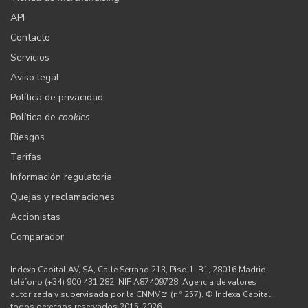
API
Contacto
Servicios
Aviso legal
Política de privacidad
Política de
cookies
Riesgos
Tarifas
Información regulatoria
Quejas y reclamaciones
Accionistas
Comparador
Indexa Capital AV, SA, Calle Serrano 213, Piso 1, B1, 28016 Madrid,
teléfono (+34) 900 431 282, NIF A87409728. Agencia de valores
autorizada y supervisada por la CNMV
(n.º 257). © Indexa Capital,
todos derechos reservados 2015-2026.